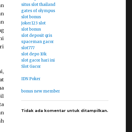
situs slot thailand
an
gates of olympus
an
slot bonus
an
joker123 slot
slot bonus
ng
slot deposit qris
ni
spaceman gacor
ri
slot777
slot depo 10k
slot gacor hari ini
Slot Gacor
i,
IDN Poker
at
ma
bonus new member
il
ta
Tidak ada komentar untuk ditampilkan.
an
ah