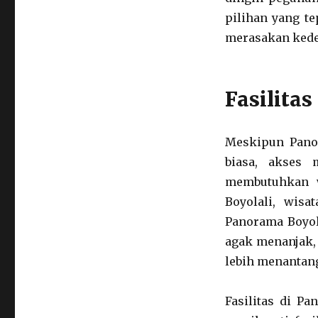
pilihan yang t
merasakan kede
Fasilitas
Meskipun Pano
biasa, akses 
membutuhkan w
Boyolali, wisa
Panorama Boyol
agak menanjak,
lebih menantan
Fasilitas di P