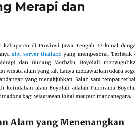
g Merapi dan
ah kabupaten di Provinsi Jawa Tengah, terkenal deng
mnya
slot server thailand
yang mempesona. Terletak 
erapi dan Gunung Merbabu, Boyolali menyuguhk
asi wisata alam yang tak hanya menawarkan udara sega
mandangan yang menakjubkan. Salah satu tempat terba
i keindahan alam Boyolali adalah Panorama Boyolal
rimadona bagi wisatawan lokal maupun mancanegara.
an Alam yang Menenangkan