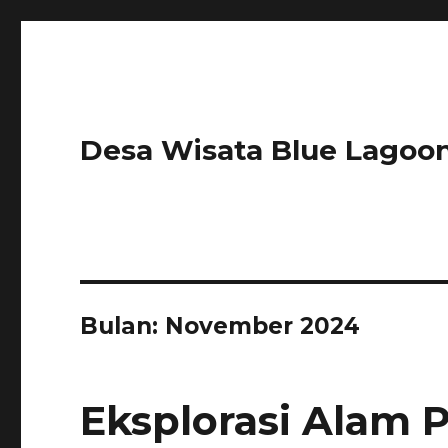
Desa Wisata Blue Lagoon
Bulan:
November 2024
Eksplorasi Alam 