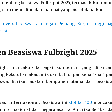
m tentang beasiswa Fulbright 2025, termasuk kompon
t, cara mendaftar, dan manfaat yang bisa didapatkan.
Universitas Swasta dengan Peluang Kerja Tinggi ba
nesia
 Beasiswa Fulbright 2025
right mencakup berbagai komponen yang diranca
g kebutuhan akademik dan kehidupan sehari-hari pa
iswa. Berikut adalah komponen utama dari beasis
asi Internasional
: Beasiswa ini
slot bet 100
mencak
n internasional dari negara asal ke Amerika Serikat d