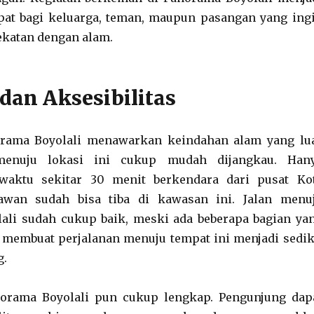
epat bagi keluarga, teman, maupun pasangan yang ing
katan dengan alam.
 dan Aksesibilitas
rama Boyolali menawarkan keindahan alam yang lu
menuju lokasi ini cukup mudah dijangkau. Han
aktu sekitar 30 menit berkendara dari pusat Ko
tawan sudah bisa tiba di kawasan ini. Jalan menu
ali sudah cukup baik, meski ada beberapa bagian ya
 membuat perjalanan menuju tempat ini menjadi sedik
g.
anorama Boyolali pun cukup lengkap. Pengunjung dap