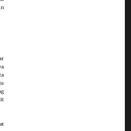
in
ar
ya
ta
ju
ng
it
at