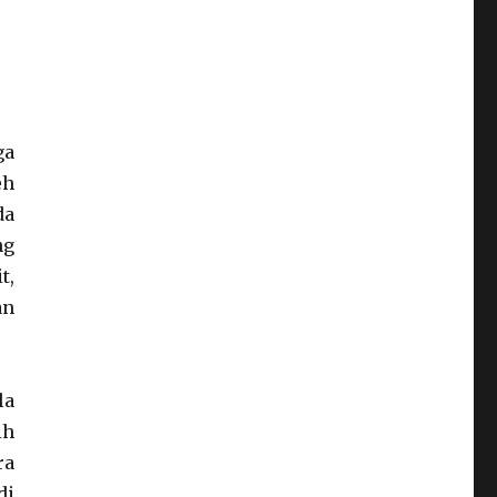
ga
eh
da
ng
t,
an
la
ih
ra
di