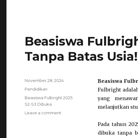
Beasiswa Fulbrigh
Tanpa Batas Usia!
Posted
November 28, 2024
Beasiswa Fulbr
on
Categories
Pendidikan
Fulbright adala
Tags
Beasiswa Fulbright 2025
yang menawark
S2-S3 Dibuka
melanjutkan stu
on
Leave a comment
Beasiswa
Pada tahun 202
Fulbright
2025
dibuka tanpa b