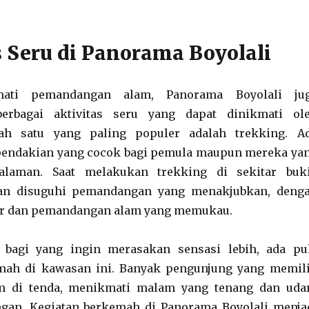
s Seru di Panorama Boyolali
mati pemandangan alam, Panorama Boyolali ju
erbagai aktivitas seru yang dapat dinikmati ol
lah satu yang paling populer adalah trekking. A
 pendakian yang cocok bagi pemula maupun mereka ya
alaman. Saat melakukan trekking di sekitar buki
an disuguhi pemandangan yang menakjubkan, deng
ar dan pemandangan alam yang memukau.
 bagi yang ingin merasakan sensasi lebih, ada pu
emah di kawasan ini. Banyak pengunjung yang memil
m di tenda, menikmati malam yang tenang dan uda
gan. Kegiatan berkemah di Panorama Boyolali menja