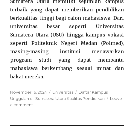
Sumatera Utara memiliki sejumlah kampus
terbaik yang dapat memberikan pendidikan
berkualitas tinggi bagi calon mahasiswa. Dari
universitas besar seperti Universitas
Sumatera Utara (USU) hingga kampus vokasi
seperti Politeknik Negeri Medan (Polmed),
masing-masing institusi menawarkan
program studi yang dapat membantu
mahasiswa berkembang sesuai minat dan
bakat mereka.
Posted
Categories
Tags
November 16, 2024
Universitas
Daftar Kampus
on
Unggulan di
,
Sumatera Utara Kualitas Pendidikan
Leave
on
a comment
Daftar
Kampus
Unggulan
di