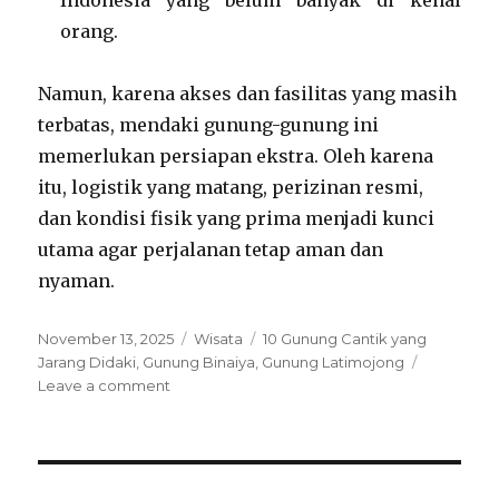
Indonesia yang belum banyak di kenal
orang.
Namun, karena akses dan fasilitas yang masih
terbatas, mendaki gunung-gunung ini
memerlukan persiapan ekstra. Oleh karena
itu, logistik yang matang, perizinan resmi,
dan kondisi fisik yang prima menjadi kunci
utama agar perjalanan tetap aman dan
nyaman.
Posted
Categories
Tags
November 13, 2025
Wisata
10 Gunung Cantik yang
on
Jarang Didaki
,
Gunung Binaiya
,
Gunung Latimojong
on
Leave a comment
10
Gunung
Cantik
yang