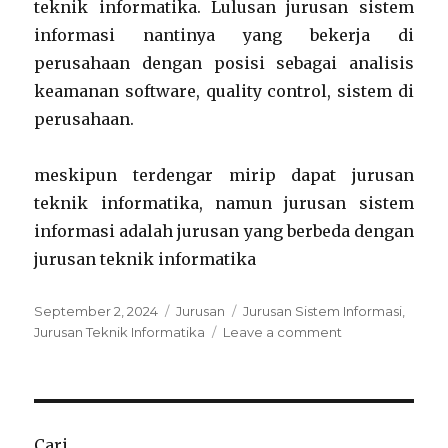
teknik informatika. Lulusan jurusan sistem
informasi nantinya yang bekerja di
perusahaan dengan posisi sebagai analisis
keamanan software, quality control, sistem di
perusahaan.
meskipun terdengar mirip dapat jurusan
teknik informatika, namun jurusan sistem
informasi adalah jurusan yang berbeda dengan
jurusan teknik informatika
Posted
Categories
Tags
September 2, 2024
Jurusan
Jurusan Sistem Informasi
,
on
on
Jurusan Teknik Informatika
Leave a comment
Daftar
Jurusan
Kuliah
di
Indonesia
Cari