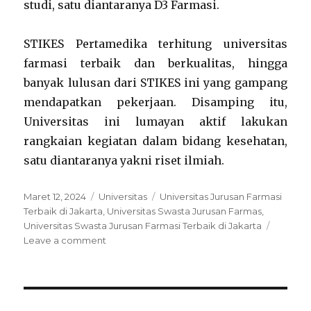
studi, satu diantaranya D3 Farmasi.
STIKES Pertamedika terhitung universitas
farmasi terbaik dan berkualitas, hingga
banyak lulusan dari STIKES ini yang gampang
mendapatkan pekerjaan. Disamping itu,
Universitas ini lumayan aktif lakukan
rangkaian kegiatan dalam bidang kesehatan,
satu diantaranya yakni riset ilmiah.
Posted
Categories
Tags
Maret 12, 2024
Universitas
Universitas Jurusan Farmasi
on
Terbaik di Jakarta
,
Universitas Swasta Jurusan Farmas
,
Universitas Swasta Jurusan Farmasi Terbaik di Jakarta
on
Leave a comment
5
Universitas
Swasta
Jurusan