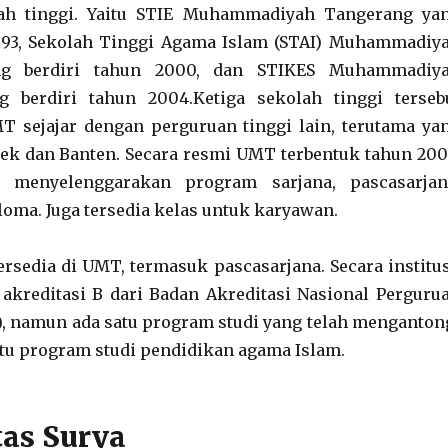
lah tinggi. Yaitu STIE Muhammadiyah Tangerang ya
1993, Sekolah Tinggi Agama Islam (STAI) Muhammadiy
ng berdiri tahun 2000, dan STIKES Muhammadiy
 berdiri tahun 2004.Ketiga sekolah tinggi terseb
T sejajar dengan perguruan tinggi lain, terutama ya
bek dan Banten. Secara resmi UMT terbentuk tahun 200
ni menyelenggarakan program sarjana, pascasarjan
ploma. Juga tersedia kelas untuk karyawan.
tersedia di UMT, termasuk pascasarjana. Secara institus
kreditasi B dari Badan Akreditasi Nasional Perguru
, namun ada satu program studi yang telah menganton
aitu program studi pendidikan agama Islam.
tas Surya