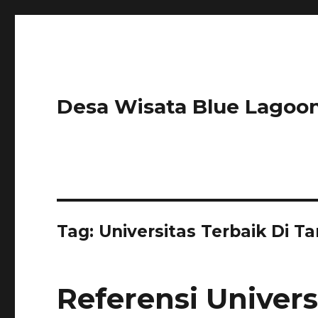
Desa Wisata Blue Lagoon
Tag:
Universitas Terbaik Di T
Referensi Univers