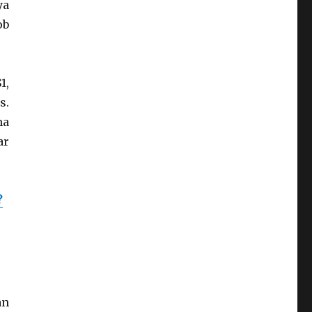
ya
ob
1,
s.
ma
ar
?
an