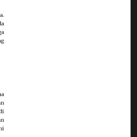
a.
da
ga
ng
ma
an
di
an
ni