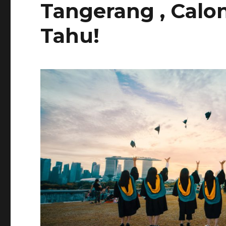
Tangerang , Calo
Tahu!