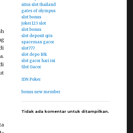
situs slot thailand
gates of olympus
slot bonus
joker123 slot
slot bonus
ah
slot deposit qris
ng
spaceman gacor
di
slot777
slot depo 10k
a.
slot gacor hari ini
di
Slot Gacor
ut
IDN Poker
bonus new member
Tidak ada komentar untuk ditampilkan.
ta