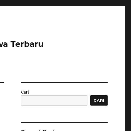
wa Terbaru
Cari
CARI