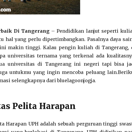
rbaik Di Tangerang
– Pendidikan lanjut seperti kuli
tu hal yang perlu dipertimbangkan. Pasalnya daya sai
ini makin tinggi. Kalau pengin kuliah di Tangerang, 
pa universitas ternama yang terkenal ada kualitasny
a universitas di Tangerang ini negeri tapi bisa ja
uga untukmu yang ingin mencoba peluang lain.Berik
rmasi selengkapnya dari bluelagoonjogja.
tas Pelita Harapan
ita Harapan UPH adalah sebuah perguruan tinggi swas