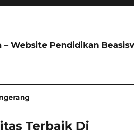
 – Website Pendidikan Beasis
angerang
itas Terbaik Di