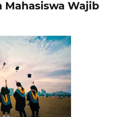
n Mahasiswa Wajib