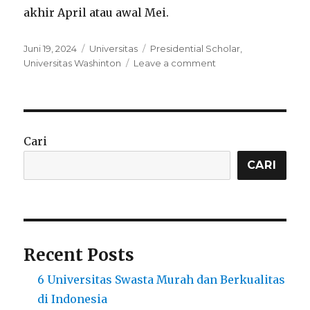
akhir April atau awal Mei.
Posted
Categories
Tags
Juni 19, 2024
Universitas
Presidential Scholar
,
on
on
Universitas Washinton
Leave a comment
Jurusan
Terbaik
di
Universitas
Washington
Cari
di
Eropa
CARI
Recent Posts
6 Universitas Swasta Murah dan Berkualitas
di Indonesia