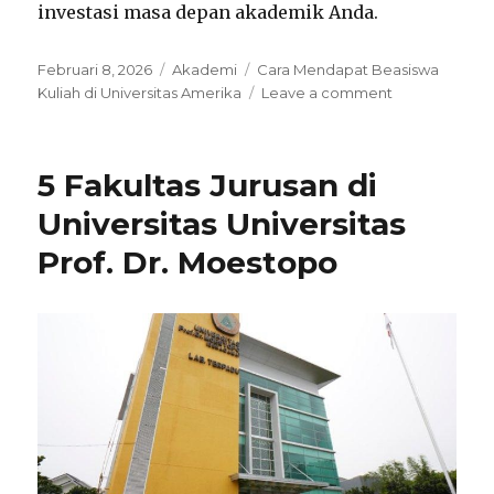
investasi masa depan akademik Anda.
Posted
Categories
Tags
Februari 8, 2026
Akademi
Cara Mendapat Beasiswa
on
on
Kuliah di Universitas Amerika
Leave a comment
Cara
Mendapat
Beasiswa
5 Fakultas Jurusan di
Kuliah
di
Universitas Universitas
Universitas
Prof. Dr. Moestopo
Amerika