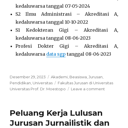
kedaluwarsa tanggal 07-05-2024
S2 Ilmu Administrasi – Akreditasi A,
kedaluwarsa tanggal 10-10-2022
S1 Kedokteran Gigi – Akreditasi A,
kedaluwarsa tanggal 08-06-2023
Profesi Dokter Gigi – Akreditasi A,
kedaluwarsa
data sgp
tanggal 08-06-2023
Posted
Categories
Desember 29, 2023
Akademi
,
Beasiswa
,
Jurusan
,
on
Tags
Pendidikan
,
Universitas
Fakultas Jurusan di Universitas
on
Universitas Prof. Dr. Moestopo
Leave a comment
5
Fakultas
Jurusan
Peluang Kerja Lulusan
di
Universitas
Jurusan Jurnailistik dan
Universitas