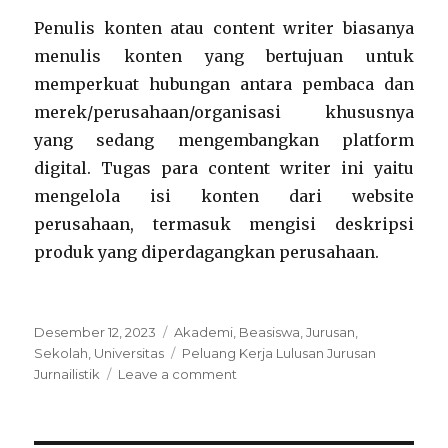
Penulis konten atau content writer biasanya
menulis konten yang bertujuan untuk
memperkuat hubungan antara pembaca dan
merek/perusahaan/organisasi khususnya
yang sedang mengembangkan platform
digital. Tugas para content writer ini yaitu
mengelola isi konten dari website
perusahaan, termasuk mengisi deskripsi
produk yang diperdagangkan perusahaan.
Posted
Categories
Desember 12, 2023
Akademi
,
Beasiswa
,
Jurusan
,
on
Tags
Sekolah
,
Universitas
Peluang Kerja Lulusan Jurusan
on
Jurnailistik
Leave a comment
Peluang
Kerja
Lulusan