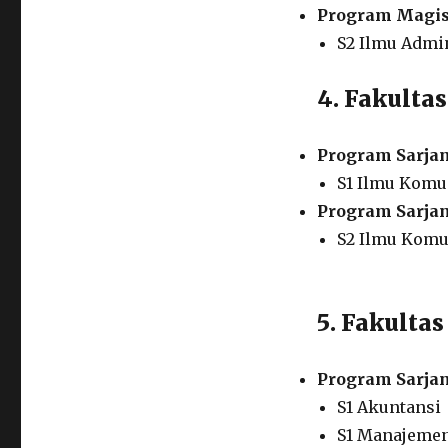
Program Magis
S2 Ilmu Admi
4. Fakulta
Program Sarja
S1 Ilmu Komu
Program Sarja
S2 Ilmu Komu
5. Fakulta
Program Sarja
S1 Akuntansi
S1 Manajeme