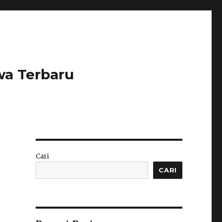
wa Terbaru
Cari
CARI