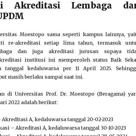
si Akreditasi Lembaga da
 UPDM
versitas Moestopo sama seperti kampus lainnya, yai
ti re-akreditasi setiap lima tahun, termasuk unt
mbaga dan juga akreditasi jurusan supaya tid
kreditasi institusi ini memperoleh status Baik Seka
n tanggal kedaluwarsa per 11 April 2025. Sehingg
but masih berlaku sampai saat ini.
an di Universitas Prof. Dr. Moestopo (Beragama) ya
ari 2022 adalah berikut:
Akreditasi A, kedaluwarsa tanggal 20-02-2023
asi – Akreditasi A, kedaluwarsa tanggal 30-10-2023