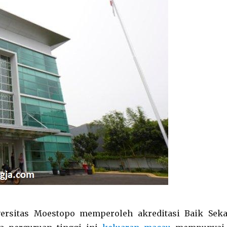
versitas Moestopo memperoleh akreditasi Baik Seka