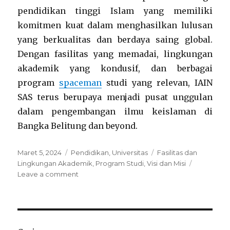
pendidikan tinggi Islam yang memiliki
komitmen kuat dalam menghasilkan lulusan
yang berkualitas dan berdaya saing global.
Dengan fasilitas yang memadai, lingkungan
akademik yang kondusif, dan berbagai
program
spaceman
studi yang relevan, IAIN
SAS terus berupaya menjadi pusat unggulan
dalam pengembangan ilmu keislaman di
Bangka Belitung dan beyond.
Posted
Categories
Tags
Maret 5, 2024
Pendidikan
,
Universitas
Fasilitas dan
on
Lingkungan Akademik
,
Program Studi
,
Visi dan Misi
on
Leave a comment
Menelusuri
Jejak
Pendidikan
IAIN
Syaikh