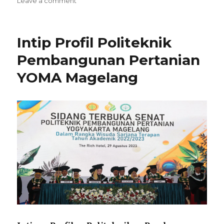
Leave a comment
5
Universitas
Swasta
Intip Profil Politeknik
Jurusan
Farmasi
Pembangunan Pertanian
Terbaik
YOMA Magelang
di
Jakarta