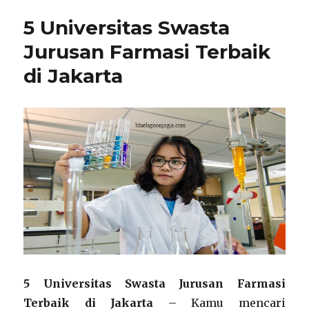
Dekat
5 Universitas Swasta
List
Sekolah
Jurusan Farmasi Terbaik
Terbaik
di Jakarta
Zurich
Terbaru
2024
5 Universitas Swasta Jurusan Farmasi
Terbaik di Jakarta
– Kamu mencari