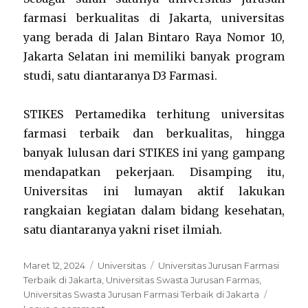
farmasi berkualitas di Jakarta, universitas
yang berada di Jalan Bintaro Raya Nomor 10,
Jakarta Selatan ini memiliki banyak program
studi, satu diantaranya D3 Farmasi.
STIKES Pertamedika terhitung universitas
farmasi terbaik dan berkualitas, hingga
banyak lulusan dari STIKES ini yang gampang
mendapatkan pekerjaan. Disamping itu,
Universitas ini lumayan aktif lakukan
rangkaian kegiatan dalam bidang kesehatan,
satu diantaranya yakni riset ilmiah.
Posted
Categories
Tags
Maret 12, 2024
Universitas
Universitas Jurusan Farmasi
on
Terbaik di Jakarta
,
Universitas Swasta Jurusan Farmas
,
Universitas Swasta Jurusan Farmasi Terbaik di Jakarta
on