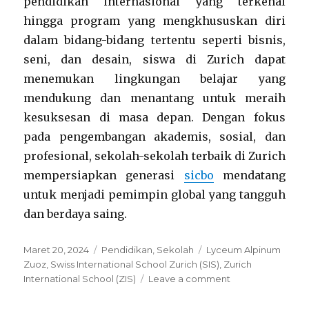
pendidikan internasional yang terkenal
hingga program yang mengkhususkan diri
dalam bidang-bidang tertentu seperti bisnis,
seni, dan desain, siswa di Zurich dapat
menemukan lingkungan belajar yang
mendukung dan menantang untuk meraih
kesuksesan di masa depan. Dengan fokus
pada pengembangan akademis, sosial, dan
profesional, sekolah-sekolah terbaik di Zurich
mempersiapkan generasi
sicbo
mendatang
untuk menjadi pemimpin global yang tangguh
dan berdaya saing.
Posted
Categories
Tags
Maret 20, 2024
Pendidikan
,
Sekolah
Lyceum Alpinum
on
Zuoz
,
Swiss International School Zurich (SIS)
,
Zurich
on
International School (ZIS)
Leave a comment
Melihat
Lebih