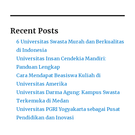
Recent Posts
6 Universitas Swasta Murah dan Berkualitas
di Indonesia
Universitas Insan Cendekia Mandiri:
Panduan Lengkap
Cara Mendapat Beasiswa Kuliah di
Universitas Amerika
Universitas Darma Agung: Kampus Swasta
Terkemuka di Medan
Universitas PGRI Yogyakarta sebagai Pusat
Pendidikan dan Inovasi