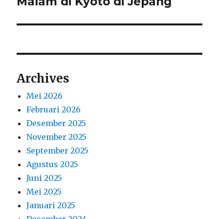
Malam di Kyoto di Jepang
Archives
Mei 2026
Februari 2026
Desember 2025
November 2025
September 2025
Agustus 2025
Juni 2025
Mei 2025
Januari 2025