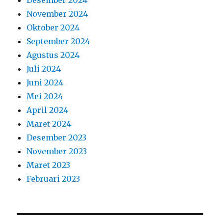
Desember 2024
November 2024
Oktober 2024
September 2024
Agustus 2024
Juli 2024
Juni 2024
Mei 2024
April 2024
Maret 2024
Desember 2023
November 2023
Maret 2023
Februari 2023