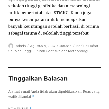
sekolah tinggi geofisika dan meteorologi
milik pemerintah atau STMKG. Kamu juga
punya kesempatan untuk mendapatkan
banyak keuntungan setelah berhasil di terima
sebagai taruna di sekolah tinggi tersebut.
Author
Posted
Categories
Tags
admin
Agustus 19, 2024
Jurusan
Berikut Daftar
on
Sekolah Tinggi
,
Jurusan Geofisika dan Meteorologi
Tinggalkan Balasan
Alamat email Anda tidak akan dipublikasikan.
Ruas yang
wajib ditandai
*
KOMENTAR
*