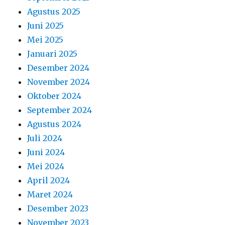
Agustus 2025
Juni 2025
Mei 2025
Januari 2025
Desember 2024
November 2024
Oktober 2024
September 2024
Agustus 2024
Juli 2024
Juni 2024
Mei 2024
April 2024
Maret 2024
Desember 2023
November 2023