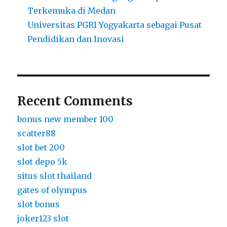
Terkemuka di Medan
Universitas PGRI Yogyakarta sebagai Pusat
Pendidikan dan Inovasi
Recent Comments
bonus new member 100
scatter88
slot bet 200
slot depo 5k
situs slot thailand
gates of olympus
slot bonus
joker123 slot