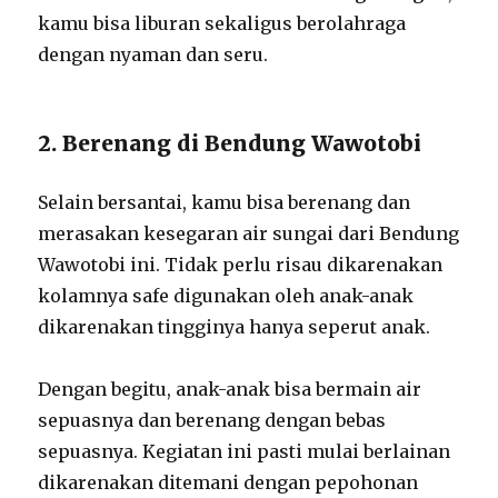
kamu bisa liburan sekaligus berolahraga
dengan nyaman dan seru.
2. Berenang di Bendung Wawotobi
Selain bersantai, kamu bisa berenang dan
merasakan kesegaran air sungai dari Bendung
Wawotobi ini. Tidak perlu risau dikarenakan
kolamnya safe digunakan oleh anak-anak
dikarenakan tingginya hanya seperut anak.
Dengan begitu, anak-anak bisa bermain air
sepuasnya dan berenang dengan bebas
sepuasnya. Kegiatan ini pasti mulai berlainan
dikarenakan ditemani dengan pepohonan