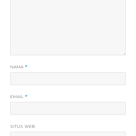
NAMA
*
EMAIL
*
SITUS WEB