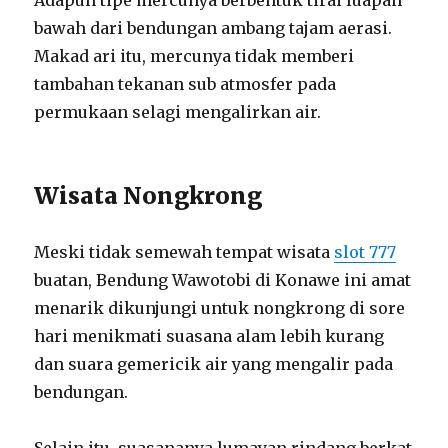
Adapun tipe mercunya berbentuk tirai luapan
bawah dari bendungan ambang tajam aerasi.
Makad ari itu, mercunya tidak memberi
tambahan tekanan sub atmosfer pada
permukaan selagi mengalirkan air.
Wisata Nongkrong
Meski tidak semewah tempat wisata
slot 777
buatan, Bendung Wawotobi di Konawe ini amat
menarik dikunjungi untuk nongkrong di sore
hari menikmati suasana alam lebih kurang
dan suara gemericik air yang mengalir pada
bendungan.