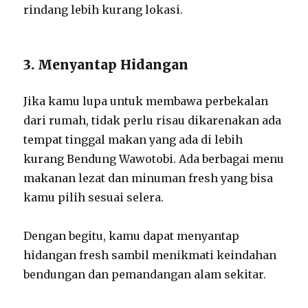
rindang lebih kurang lokasi.
3. Menyantap Hidangan
Jika kamu lupa untuk membawa perbekalan
dari rumah, tidak perlu risau dikarenakan ada
tempat tinggal makan yang ada di lebih
kurang Bendung Wawotobi. Ada berbagai menu
makanan lezat dan minuman fresh yang bisa
kamu pilih sesuai selera.
Dengan begitu, kamu dapat menyantap
hidangan fresh sambil menikmati keindahan
bendungan dan pemandangan alam sekitar.