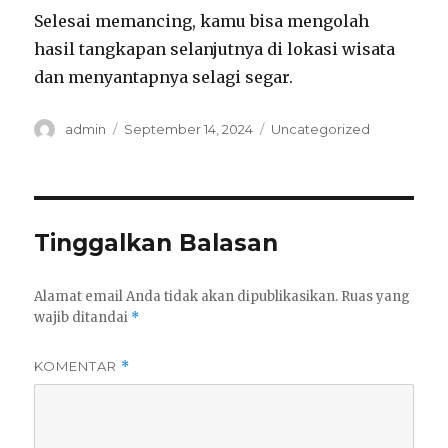
Selesai memancing, kamu bisa mengolah
hasil tangkapan selanjutnya di lokasi wisata
dan menyantapnya selagi segar.
Author
Posted
Categories
admin
September 14, 2024
Uncategorized
on
Tinggalkan Balasan
Alamat email Anda tidak akan dipublikasikan.
Ruas yang
wajib ditandai
*
KOMENTAR
*