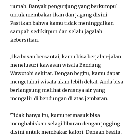
rumah. Banyak pengunjung yang berkumpul
untuk membakar ikan dan jagung disini.
Pastikan bahwa kamu tidak meninggalkan
sampah sedikitpun dan selalu jagalah
kebersihan.
Jika bosan bersantai, kamu bisa berjalan-jalan
menelusuri kawasan wisata Bendung
Wawotobi sekitar. Dengan begitu, kamu dapat
mengetahui wisata alam lebih dekat. Anda bisa
berlangsung melihat derasnya air yang
mengalir di bendungan di atas jembatan.
Tidak hanya itu, kamu termasuk bisa
menghabiskan selagi liburan dengan jogging
disini untuk membakar kalori. Dengan begitu,